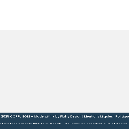
 2025 CORFU EOLE – Made with ♥ by
Fluffy Design
|
Mentions Légales
|
Politiqu
est protégé par reCAPTCHA et Google :
Politique de confidentialité
et
Conditio