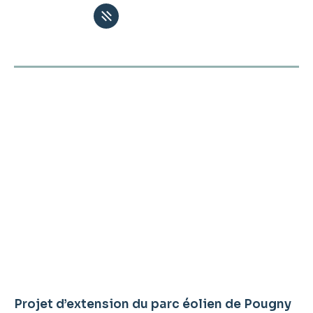
Nos projets
/ opportunité de développement éolien
Projet d’extension du parc éolien de Pougny