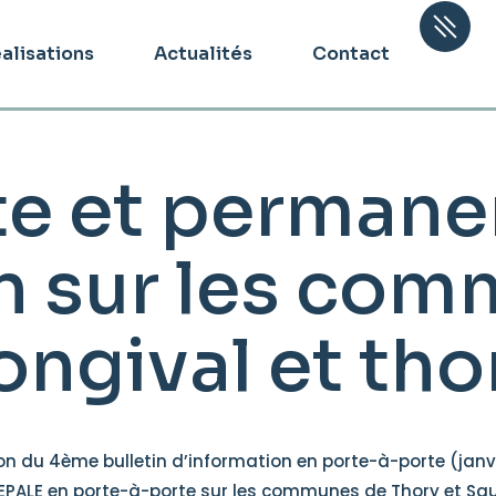
alisations
Actualités
Contact
te et perman
n sur les co
ongival et tho
on du 4ème bulletin d’information en porte-à-porte (janv
SEPALE en porte-à-porte sur les communes de Thory et Sauv