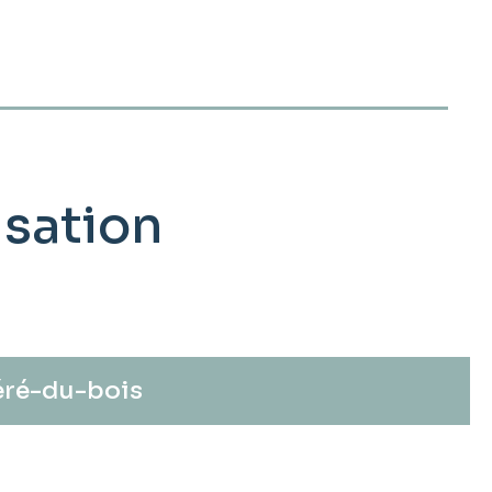
isation
éré-du-bois