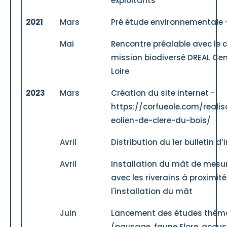
exploitants
2021
Mars
Pré étude environnementale 
Mai
Rencontre préalable avec le 
mission biodiversé DREAL Cen
Loire
2023
Mars
Création du site internet -
https://corfueole.com/realis
eolien-de-clere-du-bois/
Avril
Distribution du 1er bulletin d
Avril
Installation du mât de mesu
avec les riverains à proximit
l'installation du mât
Juin
Lancement des études thém
(paysage, faune Flore, acous