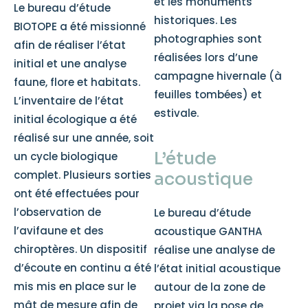
et les monuments
Le bureau d’étude
historiques. Les
BIOTOPE a été missionné
photographies sont
afin de réaliser l’état
réalisées lors d’une
initial et une analyse
campagne hivernale (à
faune, flore et habitats.
feuilles tombées) et
L’inventaire de l’état
estivale.
initial écologique a été
réalisé sur une année, soit
L’étude
un cycle biologique
complet. Plusieurs sorties
acoustique
ont été effectuées pour
l’observation de
Le bureau d’étude
l’avifaune et des
acoustique GANTHA
chiroptères. Un dispositif
réalise une analyse de
d’écoute en continu a été
l’état initial acoustique
mis mis en place sur le
autour de la zone de
mât de mesure afin de
projet via la pose de